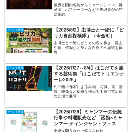
世界と国内各地からミュージシャン、舞
踊団、パフォーマーなどの表現者が函館
に集結
【2026/8/2】虫博士と一緒に「ピ
イベント情報
リカ自然探検隊」（今金町）
虫博士と一緒にピリカの森を歩き、昆虫
や鳥、植物など身近な自然の不思議を体
験
【2026/7/27～8/4】はこだてを旅
イベント情報
する芸術祭「はこだてトリエンナ
ーレ2026」
約20組の作家による絵画、写真、書、服
飾、映像など多彩な作品を函館市電沿線
の会場で展示
【2026/7/26】ミャンマーの伝統
イベント情報
行事や料理販売など「函館×ミャ
ンマー ティンジャン・フェステ
ィバル2026」
幸運を願う水かけ祭りを体験