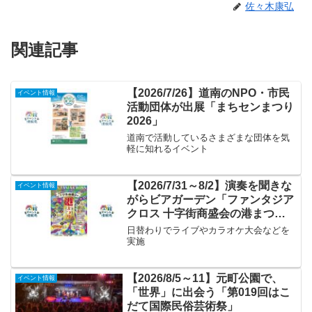
佐々木康弘
関連記事
【2026/7/26】道南のNPO・市民
イベント情報
活動団体が出展「まちセンまつり
2026」
道南で活動しているさまざまな団体を気
軽に知れるイベント
【2026/7/31～8/2】演奏を聞きな
イベント情報
がらビアガーデン「ファンタジア
クロス 十字街商盛会の港まつ
り」
日替わりでライブやカラオケ大会などを
実施
【2026/8/5～11】元町公園で、
イベント情報
「世界」に出会う「第019回はこ
だて国際民俗芸術祭」