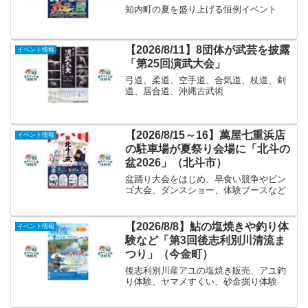
知内町の夏を盛り上げる恒例イベント
【2026/8/11】8団体が武芸を披露
イベント情報
「第25回演武大会」
弓道、柔道、空手道、合気道、杖道、剣
道、居合道、沖縄古武術
【2026/8/15～16】萬屋七重浜店
イベント情報
の駐車場が夏祭り会場に「北斗の
盆2026」（北斗市）
盆踊り大会をはじめ、早食い競争やビン
ゴ大会、ダンスショー、体験ブースなど
【2026/8/8】鮎の塩焼きや釣り体
イベント情報
験など「第3回後志利別川清流ま
つり」（今金町）
後志利別川産アユの塩焼き販売、アユ釣
り体験、ヤマメすくい、砂金掘り体験