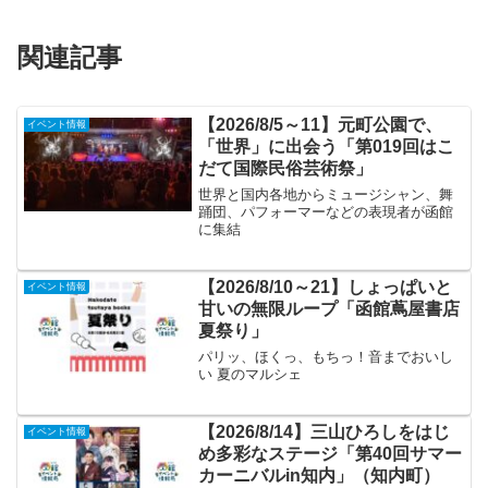
関連記事
【2026/8/5～11】元町公園で、
イベント情報
「世界」に出会う「第019回はこ
だて国際民俗芸術祭」
世界と国内各地からミュージシャン、舞
踊団、パフォーマーなどの表現者が函館
に集結
【2026/8/10～21】しょっぱいと
イベント情報
甘いの無限ループ「函館蔦屋書店
夏祭り」
パリッ、ほくっ、もちっ！音までおいし
い 夏のマルシェ
【2026/8/14】三山ひろしをはじ
イベント情報
め多彩なステージ「第40回サマー
カーニバルin知内」（知内町）