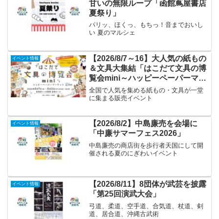
甘いの無限ループ「函館蔦屋書店
夏祭り」
パリッ、ほくっ、もちっ！音までおいし
い 夏のマルシェ
【2026/8/7～16】大人気の紙もの
イベント情報
＆文具大集結「はこだて文具の博
覧会mini～ハッピーペーパーマー
ケット～」
全国で人気を集める紙もの・文具が一堂
に集まる販売イベント
【2026/8/2】中島廉売を会場に
イベント情報
「中廉サマーフェス2026」
中島廉売の商店街を歩行者天国にして開
催される夏のにぎわいイベント
【2026/8/11】8団体が武芸を披露
イベント情報
「第25回演武大会」
弓道、柔道、空手道、合気道、杖道、剣
道、居合道、沖縄古武術