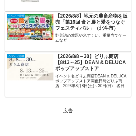
【2026/8/8】地元の農畜産物を販
イベント情報
売「第16回 食と農と愛をつなぐ
フェスティバル」（北斗市）
野菜詰め放題や米すくい、重量当てゲー
ムなど
【2026/8/8～30】どりふ商店
イベント情報
【8/13～25】DEAN & DELUCA
ポップアップストア
イベント名どりふ商店DEAN & DELUCA
ポップアップストア開催日時どりふ商
店 2026年8月8日(土)～30日(日) 各日
10:00～18:30 ※最終日17:00終了DEAN
& DELUCAポップアップストア 2026年8
月13日...
広告