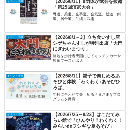
【2026/8/11】8団体が武芸を披露
イベント情報
「第25回演武大会」
弓道、柔道、空手道、合気道、杖道、剣
道、居合道、沖縄古武術
【2026/8/1～3】立ち食いすし店
イベント情報
シゲちゃんすしが特別出店「大門
にぎわいまつり」
路地を歩行者天国にしてキッチンカーや
飲食ブースが出店
【2026/8/11】親子で楽しめるあ
イベント情報
そびと体験「わくわく♪あそびひ
ろば」
年齢に合わせて楽しめるさまざまなプロ
グラムを用意
【2026/7/25～8/23】はこだてみ
イベント情報
らい館で「ひんやり？わくわく！
みらいdeフシギな夏あそび」