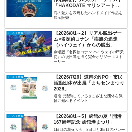
「HAKODATE マリンアート ～
波と光が織りなす癒しの空間～」
海の魅力を表現したハンドメイド作品を
展示販売
【2026/8/1～2】リアル脱出ゲー
イベント情報
ム×名探偵コナン「疾風の追走
（ハイウェイ）からの脱出」
劇場版『名探偵コナン ハイウェイの堕天
使』の後日譚を描く完全オリジナルスト
ーリー
【2026/7/26】道南のNPO・市民
イベント情報
活動団体が出展「まちセンまつり
2026」
道南で活動しているさまざまな団体を気
軽に知れるイベント
【2026/8/1～5】函館の夏「開港
イベント情報
167周年記念 函館港まつり」
1日目の花火大会、2日目と3日目のパレー