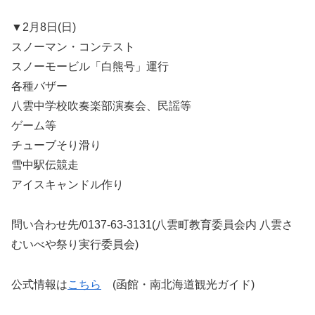
▼2月8日(日)
スノーマン・コンテスト
スノーモービル「白熊号」運行
各種バザー
八雲中学校吹奏楽部演奏会、民謡等
ゲーム等
チューブそり滑り
雪中駅伝競走
アイスキャンドル作り
問い合わせ先/0137-63-3131(八雲町教育委員会内 八雲さ
むいべや祭り実行委員会)
公式情報は
こちら
(函館・南北海道観光ガイド)