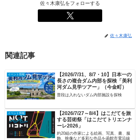
佐々木康弘をフォローする
佐々木康弘
関連記事
【2026/7/31、8/7・10】日本一の
イベント情報
長さの複合ダム内部を探検「美利
河ダム見学ツアー」（今金町）
普段は入れないダム内部施設を探検
【2026/7/27～8/4】はこだてを旅
イベント情報
する芸術祭「はこだてトリエンナ
ーレ2026」
約20組の作家による絵画、写真、書、服
飾、映像など多彩な作品を函館市電沿線