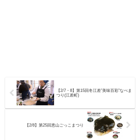
【2/7・8】第15回冬江差”美味百彩”なべま
つり(江差町)
【2/8】第25回恵山ごっこまつり