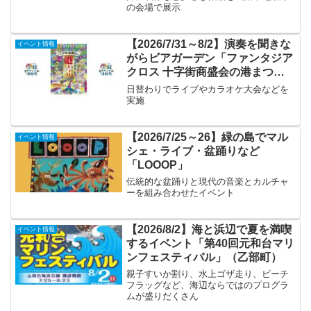
の会場で展示
【2026/7/31～8/2】演奏を聞きな
イベント情報
がらビアガーデン「ファンタジア
クロス 十字街商盛会の港まつ
り」
日替わりでライブやカラオケ大会などを
実施
【2026/7/25～26】緑の島でマル
イベント情報
シェ・ライブ・盆踊りなど
「LOOOP」
伝統的な盆踊りと現代の音楽とカルチャ
ーを組み合わせたイベント
【2026/8/2】海と浜辺で夏を満喫
イベント情報
するイベント「第40回元和台マリ
ンフェスティバル」（乙部町）
親子すいか割り、水上ゴザ走り、ビーチ
フラッグなど、海辺ならではのプログラ
ムが盛りだくさん