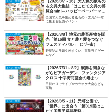
【2026/8/7～16】大人気の紙もの
イベント情報
＆文具大集結「はこだて文具の博
覧会mini～ハッピーペーパーマー
ケット～」
全国で人気を集める紙もの・文具が一堂
に集まる販売イベント
【2026/8/8】地元の農畜産物を販
イベント情報
売「第16回 食と農と愛をつなぐ
フェスティバル」（北斗市）
野菜詰め放題や米すくい、重量当てゲー
ムなど
【2026/7/31～8/2】演奏を聞きな
イベント情報
がらビアガーデン「ファンタジア
クロス 十字街商盛会の港まつ
り」
日替わりでライブやカラオケ大会などを
実施
【2026/8/5～11】元町公園で、
イベント情報
「世界」に出会う「第019回はこ
だて国際民俗芸術祭」