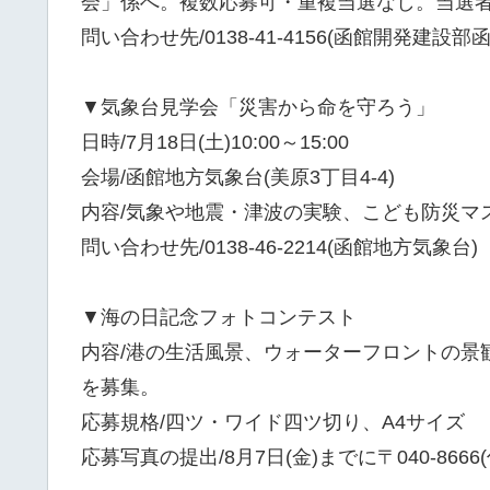
会」係へ。複数応募可・重複当選なし。当選
問い合わせ先/0138-41-4156(函館開発建設
▼気象台見学会「災害から命を守ろう」
日時/7月18日(土)10:00～15:00
会場/函館地方気象台(美原3丁目4-4)
内容/気象や地震・津波の実験、こども防災マ
問い合わせ先/0138-46-2214(函館地方気象台)
▼海の日記念フォトコンテスト
内容/港の生活風景、ウォーターフロントの景
を募集。
応募規格/四ツ・ワイド四ツ切り、A4サイズ
応募写真の提出/8月7日(金)までに〒040-8666(