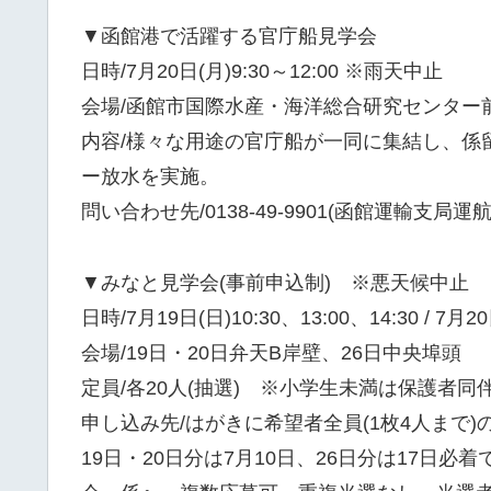
▼函館港で活躍する官庁船見学会
日時/7月20日(月)9:30～12:00 ※雨天中止
会場/函館市国際水産・海洋総合研究センター
内容/様々な用途の官庁船が一同に集結し、係留
ー放水を実施。
問い合わせ先/0138-49-9901(函館運輸支局運
▼みなと見学会(事前申込制) ※悪天候中止
日時/7月19日(日)10:30、13:00、14:30 / 7月20日
会場/19日・20日弁天B岸壁、26日中央埠頭
定員/各20人(抽選) ※小学生未満は保護者同
申し込み先/はがきに希望者全員(1枚4人まで
19日・20日分は7月10日、26日分は17日必着