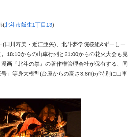
港(
北斗市飯生1丁目13
)
ー(田川寿美・近江亜矢)、北斗夢学院桜組&ずーしー
8:10からの山車行列と21:00からの花火大会も見
、漫画『北斗の拳』の著作権管理会社が保有する、同
」等身大模型(台座からの高さ3.8m)が特別に山車