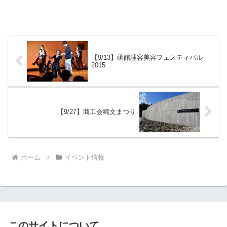
【9/13】函館理容美容フェスティバル
2015
【9/27】商工会縄文まつり
ホーム
イベント情報
このサイトについて