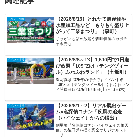
関連記事
【2026/8/16】とれたて農産物や
イベント情報
水産加工品など「もりもり盛り上
がって三業まつり」（森町）
じゃがいも詰め放題や森町特産のカボチ
ャ販売も
【2026/8/8～13】1,600円で1日遊
イベント情報
び放題「109”Ziel（テングヅィー
ル）ふわふわランド」（七飯町）
※写真は2025年の様子ですイベント名
109”Ziel（テングヅィール）ふわふわラン
ド開催日時2026年8月8日(土)～13日(木)
各日10:00～16:00※縁日は8月11日(火)・
12日(水)の9:00～16:00会場109”Ziel...
【2026/8/1～2】リアル脱出ゲー
イベント情報
ム×名探偵コナン「疾風の追走
（ハイウェイ）からの脱出」
劇場版『名探偵コナン ハイウェイの堕天
使』の後日譚を描く完全オリジナルスト
ーリー