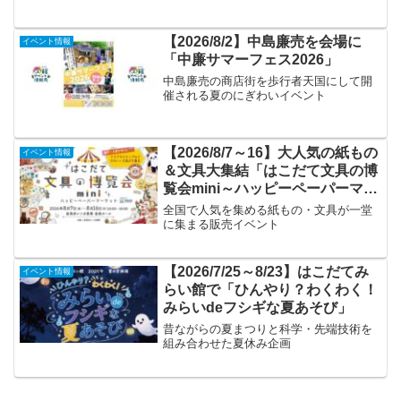
【2026/8/2】中島廉売を会場に
イベント情報
「中廉サマーフェス2026」
中島廉売の商店街を歩行者天国にして開
催される夏のにぎわいイベント
【2026/8/7～16】大人気の紙もの
イベント情報
＆文具大集結「はこだて文具の博
覧会mini～ハッピーペーパーマー
ケット～」
全国で人気を集める紙もの・文具が一堂
に集まる販売イベント
【2026/7/25～8/23】はこだてみ
イベント情報
らい館で「ひんやり？わくわく！
みらいdeフシギな夏あそび」
昔ながらの夏まつりと科学・先端技術を
組み合わせた夏休み企画