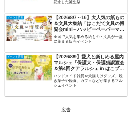
記念した誕生祭
【2026/8/7～16】大人気の紙もの
イベント情報
＆文具大集結「はこだて文具の博
覧会mini～ハッピーペーパーマー
ケット～」
全国で人気を集める紙もの・文具が一堂
に集まる販売イベント
【2026/8/9】愛犬と楽しめる屋内
イベント情報
マルシェ「保護犬・保護猫譲渡会
＆第4回クアラルシェ in はこプレ
イス」
ハンドメイド雑貨や犬猫向けグッズ、焼
き菓子や軽食、カフェなどが集まるマル
シェイベント
広告