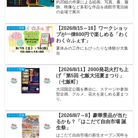
約20組の作家による絵画、写真、書、服
飾、映像など多彩な作品を函館市電沿線
の会場で展示
【2026/8/15～16】ワークショッ
イベント情報
プが一律800円で楽しめる「わく
わく☆ふぇす」
夏休みの工作にもぴったりな体験が大集
合
【2026/8/11】2000発花火打ち上
イベント情報
げ「第5回 七飯大沼夏まつり」
（七飯町）
大沼国定公園を舞台に、ステージや参加
型企画、グルメ、花火を楽しめる夏まつ
り。
【2026/8/7～8】豪華景品が当た
イベント情報
るかも？「はこだて自由市場 誕
生祭」
はこだて自由市場の新生オープン30年を