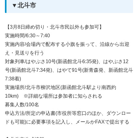
▼北斗市
【3月8日締め切り・北斗市民以外も参加可】
実施時間/6:30～7:40
実施内容/会場内で配布する小旗を振って、沿線から出迎
え・見送りを行う
対象列車/はやぶさ10号(新函館北斗6:35発)、はやぶさ12
号(新函館北斗7:34発)、はやて91号(新青森発、新函館北斗
7:38着)
実施場所/北斗市柳沢地区(新函館北斗駅より南西約
10km) ※詳細な場所は参加者に知らされる
募集人数/100名
申込方法/所定の申込書(市役所等窓口のほか、ダウンロー
ドも可能)に必要事項を記入し、メールかFAXで提出する