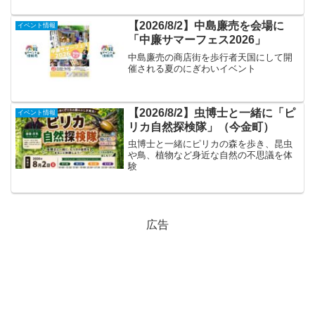
【2026/8/2】中島廉売を会場に
イベント情報
「中廉サマーフェス2026」
中島廉売の商店街を歩行者天国にして開
催される夏のにぎわいイベント
【2026/8/2】虫博士と一緒に「ピ
イベント情報
リカ自然探検隊」（今金町）
虫博士と一緒にピリカの森を歩き、昆虫
や鳥、植物など身近な自然の不思議を体
験
広告