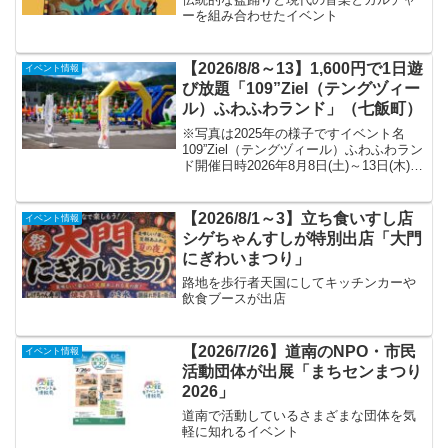
ーを組み合わせたイベント
【2026/8/8～13】1,600円で1日遊
イベント情報
び放題「109”Ziel（テングヅィー
ル）ふわふわランド」（七飯町）
※写真は2025年の様子ですイベント名
109”Ziel（テングヅィール）ふわふわラン
ド開催日時2026年8月8日(土)～13日(木)
各日10:00～16:00※縁日は8月11日(火)・
12日(水)の9:00～16:00会場109”Ziel...
【2026/8/1～3】立ち食いすし店
イベント情報
シゲちゃんすしが特別出店「大門
にぎわいまつり」
路地を歩行者天国にしてキッチンカーや
飲食ブースが出店
【2026/7/26】道南のNPO・市民
イベント情報
活動団体が出展「まちセンまつり
2026」
道南で活動しているさまざまな団体を気
軽に知れるイベント