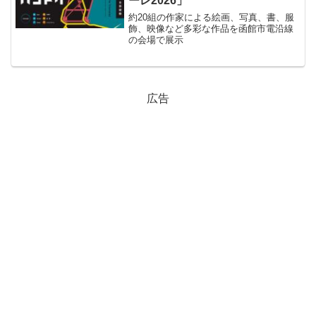
ーレ2026」
約20組の作家による絵画、写真、書、服
飾、映像など多彩な作品を函館市電沿線
の会場で展示
広告