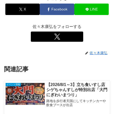
X
Facebook
LINE
佐々木康弘をフォローする
佐々木康弘
関連記事
【2026/8/1～3】立ち食いすし店
イベント情報
シゲちゃんすしが特別出店「大門
にぎわいまつり」
路地を歩行者天国にしてキッチンカーや
飲食ブースが出店