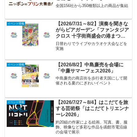
全国156社から350種類以上の商品が集結
【2026/7/31～8/2】演奏を聞きな
イベント情報
がらビアガーデン「ファンタジア
クロス 十字街商盛会の港まつ
り」
日替わりでライブやカラオケ大会などを
実施
【2026/8/2】中島廉売を会場に
イベント情報
「中廉サマーフェス2026」
中島廉売の商店街を歩行者天国にして開
催される夏のにぎわいイベント
【2026/7/27～8/4】はこだてを旅
イベント情報
する芸術祭「はこだてトリエンナ
ーレ2026」
約20組の作家による絵画、写真、書、服
飾、映像など多彩な作品を函館市電沿線
の会場で展示