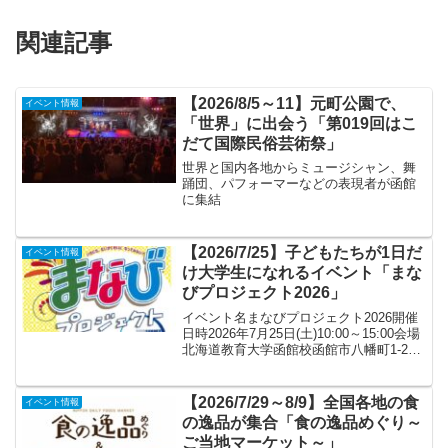
関連記事
【2026/8/5～11】元町公園で、
イベント情報
「世界」に出会う「第019回はこ
だて国際民俗芸術祭」
世界と国内各地からミュージシャン、舞
踊団、パフォーマーなどの表現者が函館
に集結
【2026/7/25】子どもたちが1日だ
イベント情報
け大学生になれるイベント「まな
びプロジェクト2026」
イベント名まなびプロジェクト2026開催
日時2026年7月25日(土)10:00～15:00会場
北海道教育大学函館校函館市八幡町1-2駐
車場ありイベント内容子どもたちが1日だ
け「大学生」になり、さまざまな授業な
どを体験するイベント。普段はな...
【2026/7/29～8/9】全国各地の食
イベント情報
の逸品が集合「食の逸品めぐり～
ご当地マーケット～」