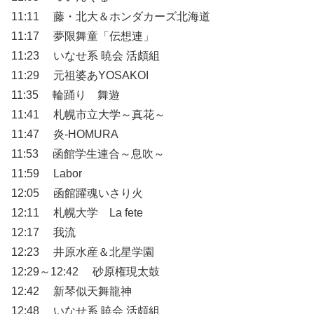
11:11 藤・北大＆ホンダカーズ北海道
11:17 夢限舞童「伝想連」
11:23 いなせ系 暁会 活頗組
11:29 元祖婆あYOSAKOI
11:35 輪踊り 舞遊
11:41 札幌市立大学～真花～
11:47 炎-HOMURA
11:53 函館学生連合～息吹～
11:59 Labor
12:05 函館躍魂いさり火
12:11 札幌大学 La fete
12:17 我流
12:23 井原水産＆北星学園
12:29～12:42 砂原権現太鼓
12:42 新琴似天舞龍神
12:48 いなせ系 暁会 活頗組