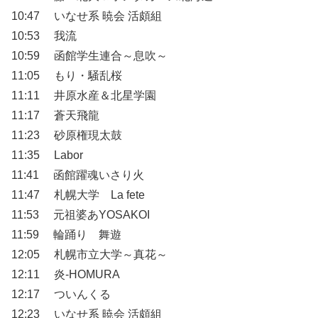
10:47 いなせ系 暁会 活頗組
10:53 我流
10:59 函館学生連合～息吹～
11:05 もり・騒乱桜
11:11 井原水産＆北星学園
11:17 蒼天飛龍
11:23 砂原権現太鼓
11:35 Labor
11:41 函館躍魂いさり火
11:47 札幌大学 La fete
11:53 元祖婆あYOSAKOI
11:59 輪踊り 舞遊
12:05 札幌市立大学～真花～
12:11 炎-HOMURA
12:17 ついんくる
12:23 いなせ系 暁会 活頗組