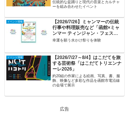
伝統的な盆踊りと現代の音楽とカルチャ
ーを組み合わせたイベント
【2026/7/26】ミャンマーの伝統
イベント情報
行事や料理販売など「函館×ミャ
ンマー ティンジャン・フェステ
ィバル2026」
幸運を願う水かけ祭りを体験
【2026/7/27～8/4】はこだてを旅
イベント情報
する芸術祭「はこだてトリエンナ
ーレ2026」
約20組の作家による絵画、写真、書、服
飾、映像など多彩な作品を函館市電沿線
の会場で展示
広告