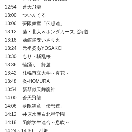
12:54 蒼天飛龍
13:00 ついんくる
13:06 夢限舞童「伝想連」
13:12 藤・北大＆ホンダカーズ北海道
13:18 函館躍魂いさり火
13:24 元祖婆あYOSAKOI
13:30 もり・騒乱桜
13:36 輪踊り 舞遊
13:42 札幌市立大学～真花～
13:48 炎-HOMURA
13:54 新琴似天舞龍神
14:00 蒼天飛龍
14:06 夢限舞童「伝想連」
14:12 井原水産＆北星学園
14:18 函館学生連合～息吹～
14:24～14:30 乱舞