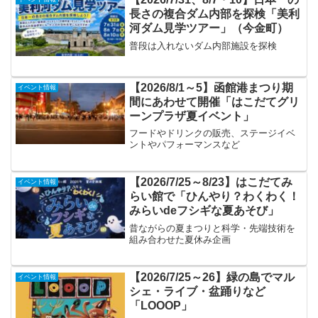
長さの複合ダム内部を探検「美利
河ダム見学ツアー」（今金町）
普段は入れないダム内部施設を探検
【2026/8/1～5】函館港まつり期
イベント情報
間にあわせて開催「はこだてグリ
ーンプラザ夏イベント」
フードやドリンクの販売、ステージイベ
ントやパフォーマンスなど
【2026/7/25～8/23】はこだてみ
イベント情報
らい館で「ひんやり？わくわく！
みらいdeフシギな夏あそび」
昔ながらの夏まつりと科学・先端技術を
組み合わせた夏休み企画
【2026/7/25～26】緑の島でマル
イベント情報
シェ・ライブ・盆踊りなど
「LOOOP」