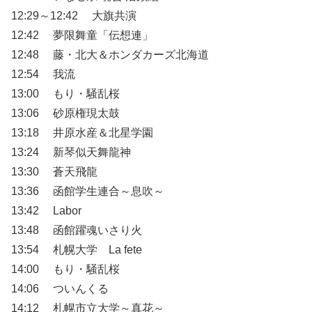
12:29～12:42 大旗共演
12:42 夢限舞童「伝想連」
12:48 藤・北大＆ホンダカーズ北海道
12:54 我流
13:00 もり・騒乱桜
13:06 砂原権現太鼓
13:18 井原水産＆北星学園
13:24 新琴似天舞龍神
13:30 蒼天飛龍
13:36 函館学生連合～息吹～
13:42 Labor
13:48 函館躍魂いさり火
13:54 札幌大学 La fete
14:00 もり・騒乱桜
14:06 ついんくる
14:12 札幌市立大学～真花～