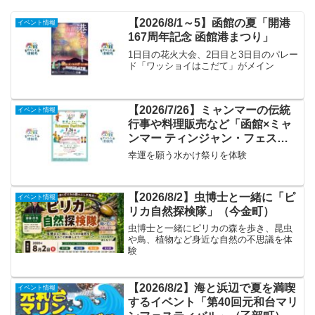
【2026/8/1～5】函館の夏「開港
イベント情報
167周年記念 函館港まつり」
1日目の花火大会、2日目と3日目のパレー
ド「ワッショイはこだて」がメイン
【2026/7/26】ミャンマーの伝統
イベント情報
行事や料理販売など「函館×ミャ
ンマー ティンジャン・フェステ
ィバル2026」
幸運を願う水かけ祭りを体験
【2026/8/2】虫博士と一緒に「ピ
イベント情報
リカ自然探検隊」（今金町）
虫博士と一緒にピリカの森を歩き、昆虫
や鳥、植物など身近な自然の不思議を体
験
【2026/8/2】海と浜辺で夏を満喫
イベント情報
するイベント「第40回元和台マリ