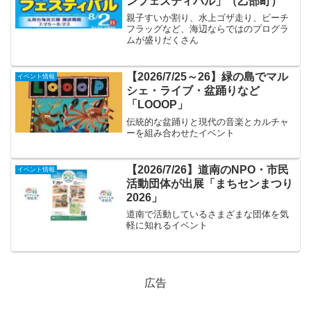
ンフェスティバル」（乙部町）
親子すいか割り、水上ゴザ走り、ビーチ
フラッグなど、海辺ならではのプログラ
ムが盛りだくさん
【2026/7/25～26】緑の島でマル
イベント情報
シェ・ライブ・盆踊りなど
「LOOOP」
伝統的な盆踊りと現代の音楽とカルチャ
ーを組み合わせたイベント
【2026/7/26】道南のNPO・市民
イベント情報
活動団体が出展「まちセンまつり
2026」
道南で活動しているさまざまな団体を気
軽に知れるイベント
広告