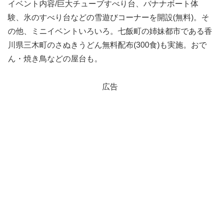
イベント内容/巨大チューブすべり台、バナナボート体
験、氷のすべり台などの雪遊びコーナーを開設(無料)。そ
の他、ミニイベントいろいろ。七飯町の姉妹都市である香
川県三木町のさぬきうどん無料配布(300食)も実施。おで
ん・焼き鳥などの屋台も。
広告