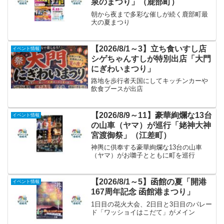
泉のまつり」（鹿部町）
朝から夜まで多彩な催しが続く鹿部町最
大の夏まつり
【2026/8/1～3】立ち食いすし店
イベント情報
シゲちゃんすしが特別出店「大門
にぎわいまつり」
路地を歩行者天国にしてキッチンカーや
飲食ブースが出店
【2026/8/9～11】豪華絢爛な13台
イベント情報
の山車（ヤマ）が巡行「姥神大神
宮渡御祭」（江差町）
神輿に供奉する豪華絢爛な13台の山車
（ヤマ）がお囃子とともに町を巡行
【2026/8/1～5】函館の夏「開港
イベント情報
167周年記念 函館港まつり」
1日目の花火大会、2日目と3日目のパレー
ド「ワッショイはこだて」がメイン