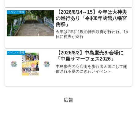
【2026/8/14～15】今年は大神輿
イベント情報
の巡行あり「令和8年函館八幡宮
例祭」
今年は2年に1度の神輿渡御が行われ、15
日に神輿が巡行
【2026/8/2】中島廉売を会場に
イベント情報
「中廉サマーフェス2026」
中島廉売の商店街を歩行者天国にして開
催される夏のにぎわいイベント
広告