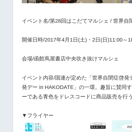
イベント名/第28回はこだてマルシェ / 世界自閉症
開催日時/2017年4月1日(土)・2日(日)11:00～18
会場/函館蔦屋書店中央吹き抜けマルシェ
イベント内容/国連が定めた「世界自閉症啓発デ
発デー in HAKODATE」の一環。趣旨に
ーである青色をドレスコードに商品販売を行
▼フライヤー