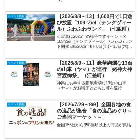
【2026/8/8～13】1,600円で1日遊
イベント情報
び放題「109”Ziel（テングヅィー
ル）ふわふわランド」（七飯町）
※写真は2025年の様子ですイベント名
109”Ziel（テングヅィール）ふわふわラン
ド開催日時2026年8月8日(土)～13日(木)
各日10:00～16:00※縁日は8月11日(火)・
12日(水)の9:00～16:00会場109”Ziel...
【2026/8/9～11】豪華絢爛な13台
イベント情報
の山車（ヤマ）が巡行「姥神大神
宮渡御祭」（江差町）
神輿に供奉する豪華絢爛な13台の山車
（ヤマ）がお囃子とともに町を巡行
【2026/7/29～8/9】全国各地の食
イベント情報
の逸品が集合「食の逸品めぐり～
ご当地マーケット～」
全国156社から350種類以上の商品が集結