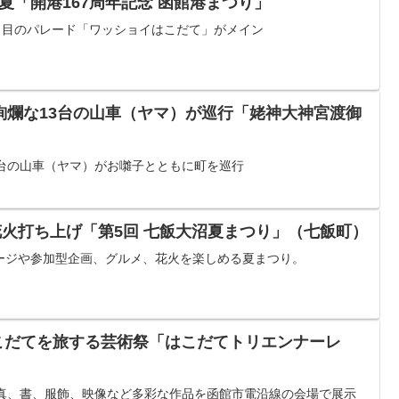
館の夏「開港167周年記念 函館港まつり」
日目のパレード「ワッショイはこだて」がメイン
】豪華絢爛な13台の山車（ヤマ）が巡行「姥神大神宮渡御
3台の山車（ヤマ）がお囃子とともに町を巡行
000発花火打ち上げ「第5回 七飯大沼夏まつり」（七飯町）
ージや参加型企画、グルメ、花火を楽しめる夏まつり。
/4】はこだてを旅する芸術祭「はこだてトリエンナーレ
写真、書、服飾、映像など多彩な作品を函館市電沿線の会場で展示