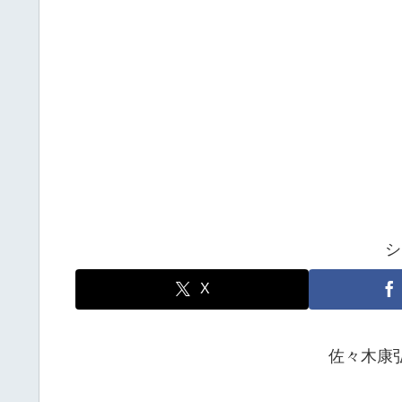
シ
X
佐々木康