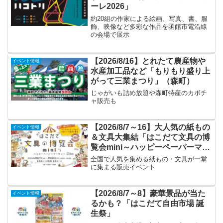
ーレ2026」
約20組の作家による絵画、写真、書、服
飾、映像など多彩な作品を函館市電沿線
の会場で展示
【2026/8/16】とれたて農産物や
イベント情報
水産加工品など「もりもり盛り上
がって三業まつり」（森町）
じゃがいも詰め放題や森町特産のカボチ
ャ販売も
【2026/8/7～16】大人気の紙もの
イベント情報
＆文具大集結「はこだて文具の博
覧会mini～ハッピーペーパーマー
ケット～」
全国で人気を集める紙もの・文具が一堂
に集まる販売イベント
【2026/8/7～8】豪華景品が当た
イベント情報
るかも？「はこだて自由市場 誕
生祭」