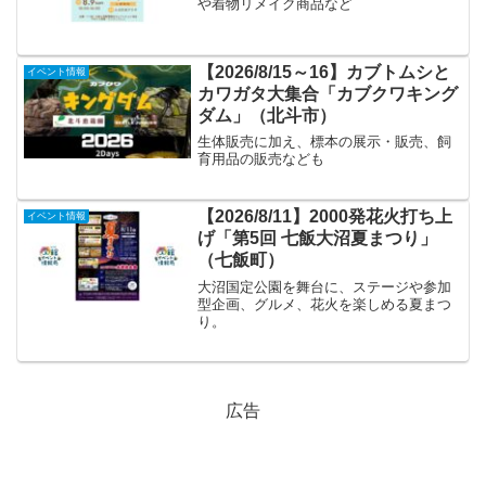
や着物リメイク商品など
【2026/8/15～16】カブトムシと
イベント情報
カワガタ大集合「カブクワキング
ダム」（北斗市）
生体販売に加え、標本の展示・販売、飼
育用品の販売なども
【2026/8/11】2000発花火打ち上
イベント情報
げ「第5回 七飯大沼夏まつり」
（七飯町）
大沼国定公園を舞台に、ステージや参加
型企画、グルメ、花火を楽しめる夏まつ
り。
広告