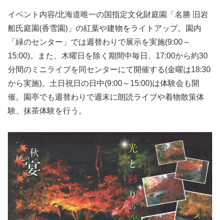
イベント内容/北海道唯一の国指定文化財庭園「名勝 旧岩
船氏庭園(香雪園)」の紅葉や建物をライトアップ。園内
「緑のセンター」では週替わりで展示を実施(9:00～
15:00)。また、木曜日を除く期間中毎日、17:00から約30
分間のミニライブを同センターにて開催する(金曜は18:30
から実施)。土日祝日の日中(9:00～15:00)は体験会も開
催。園亭でも週替わりで週末に朗読ライブや着物散策体
験、抹茶体験を行う。