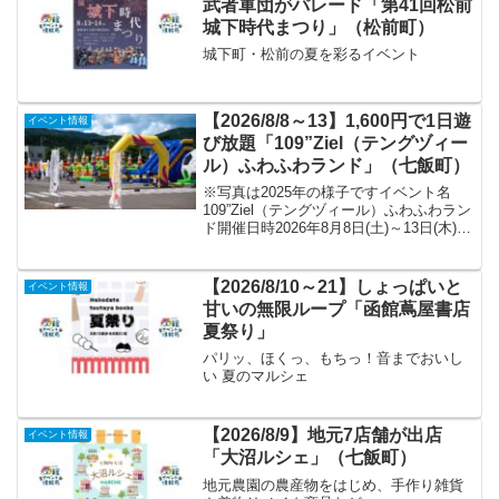
武者軍団がパレード「第41回松前
城下時代まつり」（松前町）
城下町・松前の夏を彩るイベント
【2026/8/8～13】1,600円で1日遊
イベント情報
び放題「109”Ziel（テングヅィー
ル）ふわふわランド」（七飯町）
※写真は2025年の様子ですイベント名
109”Ziel（テングヅィール）ふわふわラン
ド開催日時2026年8月8日(土)～13日(木)
各日10:00～16:00※縁日は8月11日(火)・
12日(水)の9:00～16:00会場109”Ziel...
【2026/8/10～21】しょっぱいと
イベント情報
甘いの無限ループ「函館蔦屋書店
夏祭り」
パリッ、ほくっ、もちっ！音までおいし
い 夏のマルシェ
【2026/8/9】地元7店舗が出店
イベント情報
「大沼ルシェ」（七飯町）
地元農園の農産物をはじめ、手作り雑貨