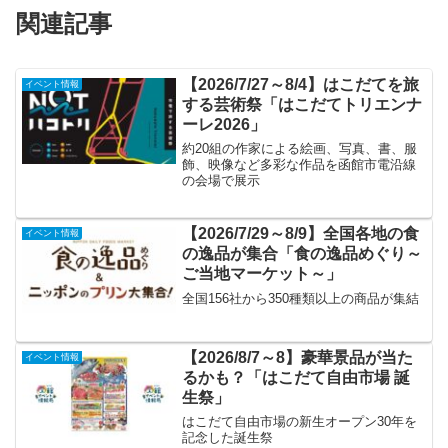
関連記事
【2026/7/27～8/4】はこだてを旅
イベント情報
する芸術祭「はこだてトリエンナ
ーレ2026」
約20組の作家による絵画、写真、書、服
飾、映像など多彩な作品を函館市電沿線
の会場で展示
【2026/7/29～8/9】全国各地の食
イベント情報
の逸品が集合「食の逸品めぐり～
ご当地マーケット～」
全国156社から350種類以上の商品が集結
【2026/8/7～8】豪華景品が当た
イベント情報
るかも？「はこだて自由市場 誕
生祭」
はこだて自由市場の新生オープン30年を
記念した誕生祭