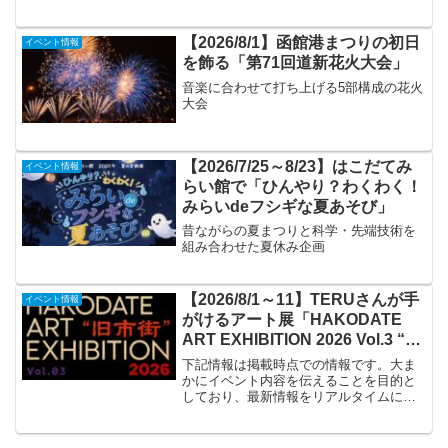
【2026/8/1】函館港まつりの初日
イベント情報
を飾る「第71回道新花火大会」
音楽に合わせて打ち上げる5部構成の花火
大会
【2026/7/25～8/23】はこだてみ
イベント情報
らい館で「ひんやり？わくわく！
みらいdeフシギな夏あそび」
昔ながらの夏まつりと科学・先端技術を
組み合わせた夏休み企画
【2026/8/1～11】TERUさんが手
イベント情報
がけるアート展「HAKODATE
ART EXHIBITION 2026 Vol.3 “旧
市街”」
下記情報は掲載時点での情報です。大ま
かにイベント内容を伝えることを目的と
しており、最新情報をリアルタイムに発
信するものではありません。最新情報は
必ずGLAYオフィシャルサイトや公式SNS
アカウントなどでご確認ください。イベ