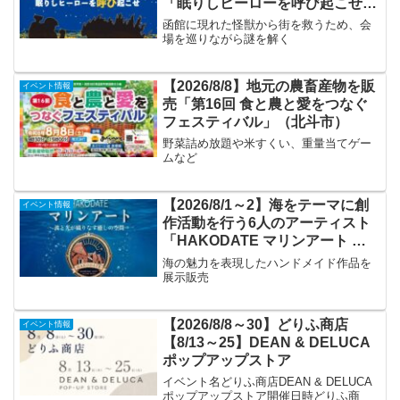
「眠りしヒーローを呼び起こせ」
（北斗市）
函館に現れた怪獣から街を救うため、会
場を巡りながら謎を解く
【2026/8/8】地元の農畜産物を販
イベント情報
売「第16回 食と農と愛をつなぐ
フェスティバル」（北斗市）
野菜詰め放題や米すくい、重量当てゲー
ムなど
【2026/8/1～2】海をテーマに創
イベント情報
作活動を行う6人のアーティスト
「HAKODATE マリンアート ～
波と光が織りなす癒しの空間～」
海の魅力を表現したハンドメイド作品を
展示販売
【2026/8/8～30】どりふ商店
イベント情報
【8/13～25】DEAN & DELUCA
ポップアップストア
イベント名どりふ商店DEAN & DELUCA
ポップアップストア開催日時どりふ商