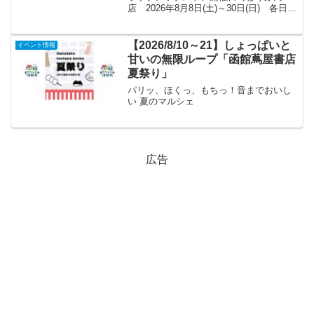
店 2026年8月8日(土)～30日(日) 各日
10:00～18:30 ※最終日17:00終了DEAN
& DELUCAポップアップストア 2026年8
月13日...
【2026/8/10～21】しょっぱいと
イベント情報
甘いの無限ループ「函館蔦屋書店
夏祭り」
パリッ、ほくっ、もちっ！音までおいし
い 夏のマルシェ
広告