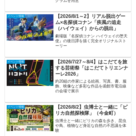
グラムを用意
【2026/8/1～2】リアル脱出ゲー
イベント情報
ム×名探偵コナン「疾風の追走
（ハイウェイ）からの脱出」
劇場版『名探偵コナン ハイウェイの堕天
使』の後日譚を描く完全オリジナルスト
ーリー
【2026/7/27～8/4】はこだてを旅
イベント情報
する芸術祭「はこだてトリエンナ
ーレ2026」
約20組の作家による絵画、写真、書、服
飾、映像など多彩な作品を函館市電沿線
の会場で展示
【2026/8/2】虫博士と一緒に「ピ
イベント情報
リカ自然探検隊」（今金町）
虫博士と一緒にピリカの森を歩き、昆虫
や鳥、植物など身近な自然の不思議を体
験