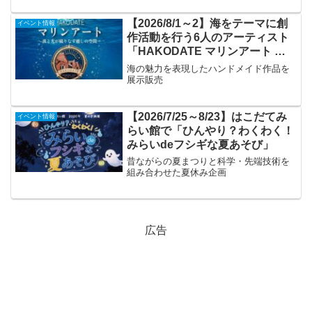
【2026/8/1～2】海をテーマに創
イベント情報
作活動を行う6人のアーティスト
「HAKODATE マリンアート ～
波と光が織りなす癒しの空間～」
海の魅力を表現したハンドメイド作品を
展示販売
【2026/7/25～8/23】はこだてみ
イベント情報
らい館で「ひんやり？わくわく！
みらいdeフシギな夏あそび」
昔ながらの夏まつりと科学・先端技術を
組み合わせた夏休み企画
広告