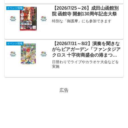
【2026/7/25～26】成田山函館別
イベント情報
院 函館寺 開創130周年記念大祭
特別な「御護摩」にも参加できます
【2026/7/31～8/2】演奏を聞きな
イベント情報
がらビアガーデン「ファンタジア
クロス 十字街商盛会の港まつ
り」
日替わりでライブやカラオケ大会などを
実施
広告