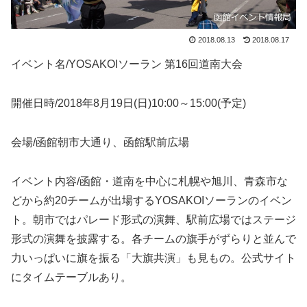
2018.08.13
2018.08.17
イベント名/YOSAKOIソーラン 第16回道南大会
開催日時/2018年8月19日(日)10:00～15:00(予定)
会場/函館朝市大通り、函館駅前広場
イベント内容/函館・道南を中心に札幌や旭川、青森市な
どから約20チームが出場するYOSAKOIソーランのイベン
ト。朝市ではパレード形式の演舞、駅前広場ではステージ
形式の演舞を披露する。各チームの旗手がずらりと並んで
力いっぱいに旗を振る「大旗共演」も見もの。公式サイト
にタイムテーブルあり。