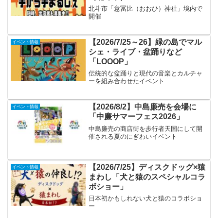
北斗市「意冨比（おおひ）神社」境内で
開催
【2026/7/25～26】緑の島でマル
イベント情報
シェ・ライブ・盆踊りなど
「LOOOP」
伝統的な盆踊りと現代の音楽とカルチャ
ーを組み合わせたイベント
【2026/8/2】中島廉売を会場に
イベント情報
「中廉サマーフェス2026」
中島廉売の商店街を歩行者天国にして開
催される夏のにぎわいイベント
【2026/7/25】ディスクドッグ×猿
イベント情報
まわし「犬と猿のスペシャルコラ
ボショー」
日本初かもしれない犬と猿のコラボショ
ー