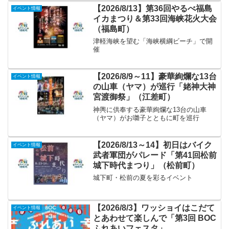
【2026/8/13】第36回やるべ福島
イベント情報
イカまつり＆第33回海峡花火大会
（福島町）
津軽海峡を望む「海峡横綱ビーチ」で開
催
【2026/8/9～11】豪華絢爛な13台
イベント情報
の山車（ヤマ）が巡行「姥神大神
宮渡御祭」（江差町）
神輿に供奉する豪華絢爛な13台の山車
（ヤマ）がお囃子とともに町を巡行
【2026/8/13～14】初日はバイク
イベント情報
武者軍団がパレード「第41回松前
城下時代まつり」（松前町）
城下町・松前の夏を彩るイベント
【2026/8/3】ワッショイはこだて
イベント情報
とあわせて楽しんで「第3回 BOC
ふれあいフェスタ」