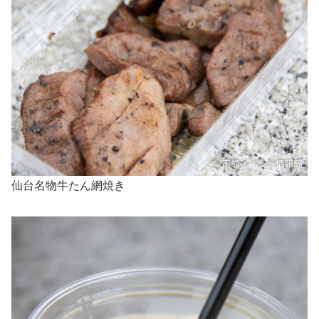
仙台名物牛たん網焼き