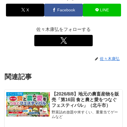
X
Facebook
LINE
佐々木康弘をフォローする
佐々木康弘
関連記事
【2026/8/8】地元の農畜産物を販
イベント情報
売「第16回 食と農と愛をつなぐ
フェスティバル」（北斗市）
野菜詰め放題や米すくい、重量当てゲー
ムなど