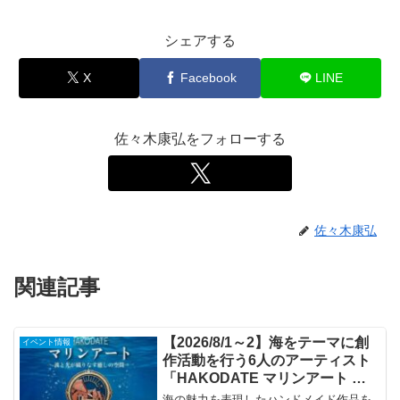
シェアする
X
Facebook
LINE
佐々木康弘をフォローする
佐々木康弘
関連記事
【2026/8/1～2】海をテーマに創
イベント情報
作活動を行う6人のアーティスト
「HAKODATE マリンアート ～
波と光が織りなす癒しの空間～」
海の魅力を表現したハンドメイド作品を