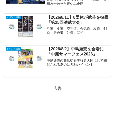
組み合わせた夏休み企画
【2026/8/11】8団体が武芸を披露
イベント情報
「第25回演武大会」
弓道、柔道、空手道、合気道、杖道、剣
道、居合道、沖縄古武術
【2026/8/2】中島廉売を会場に
イベント情報
「中廉サマーフェス2026」
中島廉売の商店街を歩行者天国にして開
催される夏のにぎわいイベント
広告