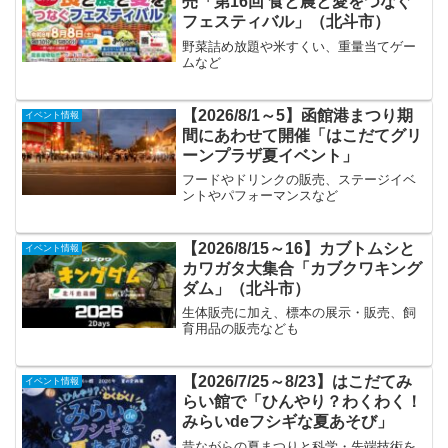
売「第16回 食と農と愛をつなぐ
フェスティバル」（北斗市）
野菜詰め放題や米すくい、重量当てゲー
ムなど
【2026/8/1～5】函館港まつり期
イベント情報
間にあわせて開催「はこだてグリ
ーンプラザ夏イベント」
フードやドリンクの販売、ステージイベ
ントやパフォーマンスなど
【2026/8/15～16】カブトムシと
イベント情報
カワガタ大集合「カブクワキング
ダム」（北斗市）
生体販売に加え、標本の展示・販売、飼
育用品の販売なども
【2026/7/25～8/23】はこだてみ
イベント情報
らい館で「ひんやり？わくわく！
みらいdeフシギな夏あそび」
昔ながらの夏まつりと科学・先端技術を