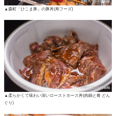
▲森町「ひこま豚」の豚丼(寿フーズ)
▲柔らかくて味わい深いローストホース丼(肉鍋と肴 どん
ぐり)