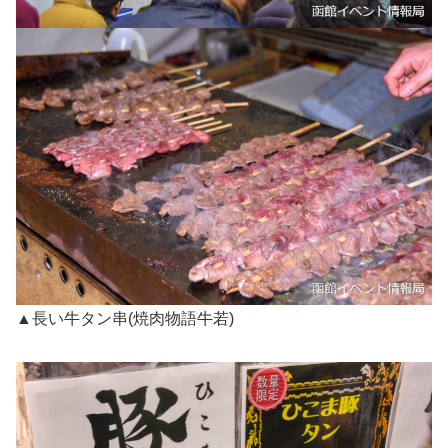
▲長い牛タン串(焼肉物語牛若)