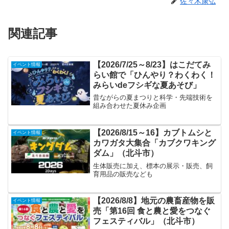
佐々木康弘
関連記事
【2026/7/25～8/23】はこだてみ
イベント情報
らい館で「ひんやり？わくわく！
みらいdeフシギな夏あそび」
昔ながらの夏まつりと科学・先端技術を
組み合わせた夏休み企画
【2026/8/15～16】カブトムシと
イベント情報
カワガタ大集合「カブクワキング
ダム」（北斗市）
生体販売に加え、標本の展示・販売、飼
育用品の販売なども
【2026/8/8】地元の農畜産物を販
イベント情報
売「第16回 食と農と愛をつなぐ
フェスティバル」（北斗市）