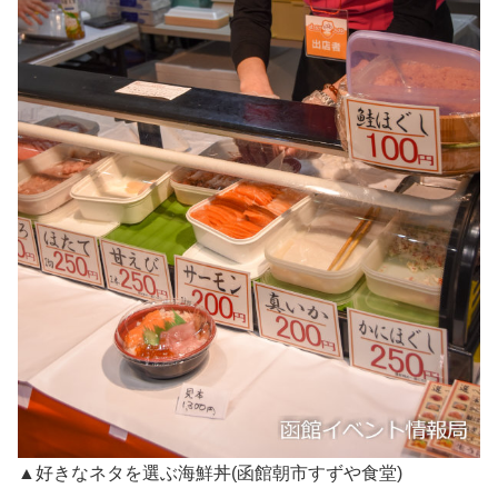
▲好きなネタを選ぶ海鮮丼(函館朝市すずや食堂)