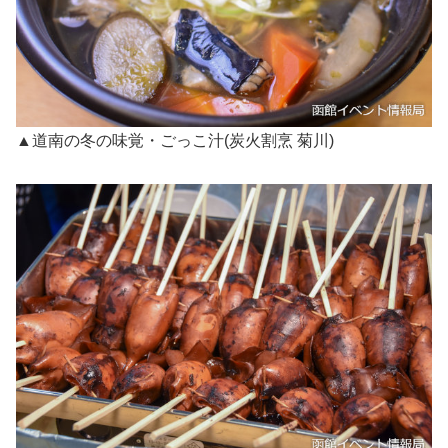
▲道南の冬の味覚・ごっこ汁(炭火割烹 菊川)