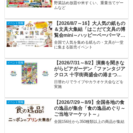
野菜詰め放題や米すくい、重量当てゲー
ムなど
【2026/8/7～16】大人気の紙もの
イベント情報
＆文具大集結「はこだて文具の博
覧会mini～ハッピーペーパーマー
ケット～」
全国で人気を集める紙もの・文具が一堂
に集まる販売イベント
【2026/7/31～8/2】演奏を聞きな
イベント情報
がらビアガーデン「ファンタジア
クロス 十字街商盛会の港まつ
り」
日替わりでライブやカラオケ大会などを
実施
【2026/7/29～8/9】全国各地の食
イベント情報
の逸品が集合「食の逸品めぐり～
ご当地マーケット～」
全国156社から350種類以上の商品が集結