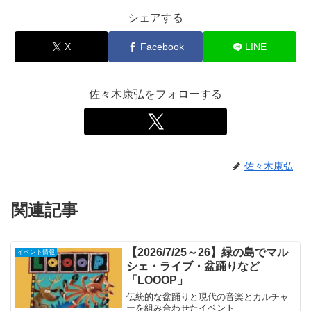
シェアする
X
Facebook
LINE
佐々木康弘をフォローする
佐々木康弘
関連記事
【2026/7/25～26】緑の島でマル
イベント情報
シェ・ライブ・盆踊りなど
「LOOOP」
伝統的な盆踊りと現代の音楽とカルチャ
ーを組み合わせたイベント