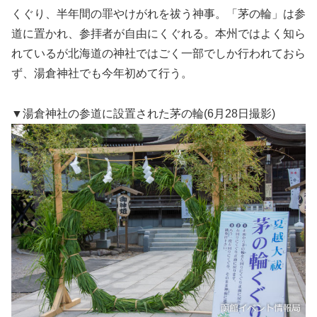
くぐり、半年間の罪やけがれを祓う神事。「茅の輪」は参
道に置かれ、参拝者が自由にくぐれる。本州ではよく知ら
れているが北海道の神社ではごく一部でしか行われておら
ず、湯倉神社でも今年初めて行う。
▼湯倉神社の参道に設置された茅の輪(6月28日撮影)