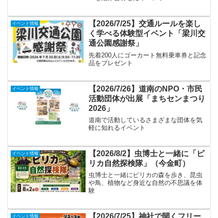
【2026/7/25】交通ルールを楽し
イベント情報
く学べる体験型イベント「梁川交
通公園感謝祭」
先着200人にゴーカート無料乗車券と記念
品をプレゼント
【2026/7/26】道南のNPO・市民
イベント情報
活動団体が出展「まちセンまつり
2026」
道南で活動しているさまざまな団体を気
軽に知れるイベント
【2026/8/2】虫博士と一緒に「ピ
イベント情報
リカ自然探検隊」（今金町）
虫博士と一緒にピリカの森を歩き、昆虫
や鳥、植物など身近な自然の不思議を体
験
【2026/7/25】神社で開くフリー
イベント情報