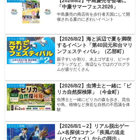
【2026/8/2】中島廉売を会場に
イベント情報
「中廉サマーフェス2026」
中島廉売の商店街を歩行者天国にして開
催される夏のにぎわいイベント
【2026/8/2】海と浜辺で夏を満喫
イベント情報
するイベント「第40回元和台マリ
ンフェスティバル」（乙部町）
親子すいか割り、水上ゴザ走り、ビーチ
フラッグなど、海辺ならではのプログラ
ムが盛りだくさん
【2026/8/2】虫博士と一緒に「ピ
イベント情報
リカ自然探検隊」（今金町）
虫博士と一緒にピリカの森を歩き、昆虫
や鳥、植物など身近な自然の不思議を体
験
【2026/8/1～2】リアル脱出ゲー
イベント情報
ム×名探偵コナン「疾風の追走
（ハイウェイ）からの脱出」