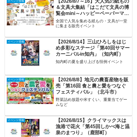
【2026/8/7～16】大人気の紙もの
イベント情報
＆文具大集結「はこだて文具の博
覧会mini～ハッピーペーパーマー
ケット～」
全国で人気を集める紙もの・文具が一堂
に集まる販売イベント
【2026/8/14】三山ひろしをはじ
イベント情報
め多彩なステージ「第40回サマー
カーニバルin知内」（知内町）
知内町の夏を盛り上げる恒例イベント
【2026/8/8】地元の農畜産物を販
イベント情報
売「第16回 食と農と愛をつなぐ
フェスティバル」（北斗市）
野菜詰め放題や米すくい、重量当てゲー
ムなど
【2026/8/15】クライマックスは
イベント情報
漁港で花火「第45回しかべ海と温
泉のまつり」（鹿部町）