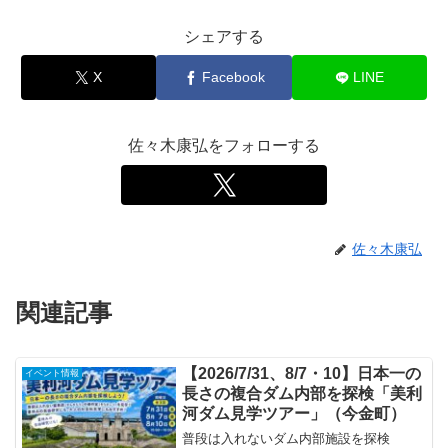
シェアする
X
Facebook
LINE
佐々木康弘をフォローする
佐々木康弘
関連記事
【2026/7/31、8/7・10】日本一の
イベント情報
長さの複合ダム内部を探検「美利
河ダム見学ツアー」（今金町）
普段は入れないダム内部施設を探検