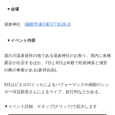
▼会場
湯倉神社 (
函館市湯川町2丁目28-1
)
▼イベント内容
湯の川温泉発祥の地である湯倉神社のお祭り。境内に各種
露店が出店するほか、7日と8日は本殿で松前神楽と浦安
の舞の奉奏がある(参拝自由)。
9日はピエロのぐっちによるパフォーマンスや函館のシン
ガー河辺新吾さんによるライブ、奴行列などがある。
▼イベント詳細 ※タップ(クリック)で拡大します