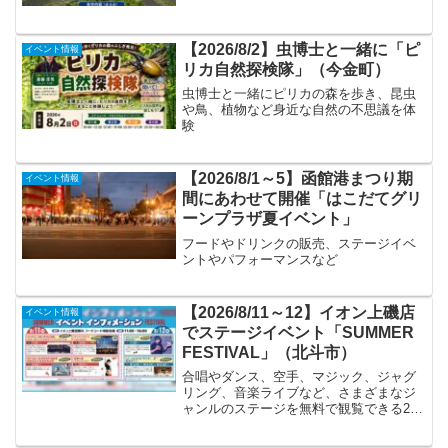
【2026/8/2】虫博士と一緒に「ピ
イベント情報
リカ自然探検隊」（今金町）
虫博士と一緒にピリカの森を歩き、昆虫
や鳥、植物など身近な自然の不思議を体
験
【2026/8/1～5】函館港まつり期
イベント情報
間にあわせて開催「はこだてグリ
ーンプラザ夏イベント」
フードやドリンクの販売、ステージイベ
ントやパフォーマンスなど
【2026/8/11～12】イオン上磯店
イベント情報
でステージイベント「SUMMER
FESTIVAL」（北斗市）
合唱やダンス、空手、マジック、ジャグ
リング、音楽ライブなど、さまざまなジ
ャンルのステージを無料で観覧できる2日
間