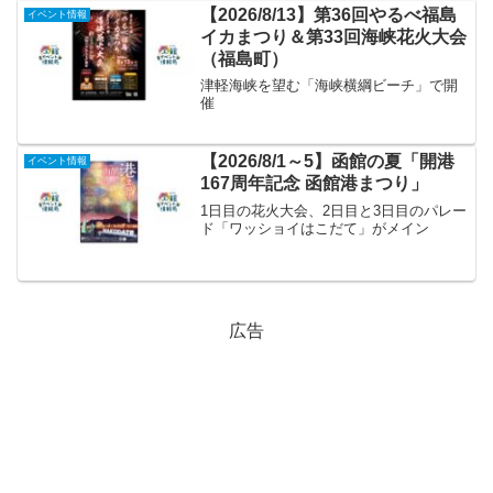
【2026/8/13】第36回やるべ福島
イベント情報
イカまつり＆第33回海峡花火大会
（福島町）
津軽海峡を望む「海峡横綱ビーチ」で開
催
【2026/8/1～5】函館の夏「開港
イベント情報
167周年記念 函館港まつり」
1日目の花火大会、2日目と3日目のパレー
ド「ワッショイはこだて」がメイン
広告