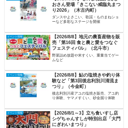
おさん登場「きこない咸臨丸まつ
り2026」（木古内町）
ダンスやよさこい、歌謡・ものまねショ
ーなど多彩なステージを開催
【2026/8/8】地元の農畜産物を販
イベント情報
売「第16回 食と農と愛をつなぐ
フェスティバル」（北斗市）
野菜詰め放題や米すくい、重量当てゲー
ムなど
【2026/8/8】鮎の塩焼きや釣り体
イベント情報
験など「第3回後志利別川清流ま
つり」（今金町）
後志利別川産アユの塩焼き販売、アユ釣
り体験、ヤマメすくい、砂金掘り体験
【2026/8/1～3】立ち食いすし店
イベント情報
シゲちゃんすしが特別出店「大門
にぎわいまつり」