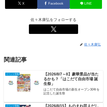
X
Facebook
LINE
佐々木康弘をフォローする
佐々木康弘
関連記事
【2026/8/7～8】豪華景品が当た
イベント情報
るかも？「はこだて自由市場 誕
生祭」
はこだて自由市場の新生オープン30年を
記念した誕生祭
【2026/8/15】ものまね芸人だし
イベント情報