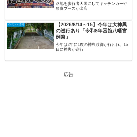
路地を歩行者天国にしてキッチンカーや
飲食ブースが出店
【2026/8/14～15】今年は大神輿
イベント情報
の巡行あり「令和8年函館八幡宮
例祭」
今年は2年に1度の神輿渡御が行われ、15
日に神輿が巡行
広告