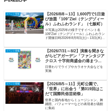
【2026/8/8～13】1,600円で1日遊
イベント情報
び放題「109”Ziel（テングヅィー
ル）ふわふわランド」（七飯町）
※写真は2025年の様子ですイベント名
109”Ziel（テングヅィール）ふわふわラン
ド開催日時2026年8月8日(土)～13日(木)
各日10:00～16:00※縁日は8月11日(火)・
12日(水)の9:00～16:00会場109”Ziel...
【2026/7/31～8/2】演奏を聞きな
イベント情報
がらビアガーデン「ファンタジア
クロス 十字街商盛会の港まつ
り」
日替わりでライブやカラオケ大会などを
実施
【2026/8/5～11】元町公園で、
イベント情報
「世界」に出会う「第019回はこ
だて国際民俗芸術祭」
世界と国内各地からミュージシャン、舞
踊団、パフォーマーなどの表現者が函館
に集結