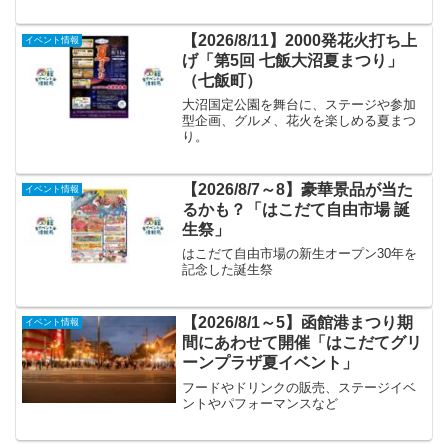
【2026/8/11】2000発花火打ち上
イベント情報
げ「第5回 七飯大沼夏まつり」
（七飯町）
大沼国定公園を舞台に、ステージや参加
型企画、グルメ、花火を楽しめる夏まつ
り。
【2026/8/7～8】豪華景品が当た
イベント情報
るかも？「はこだて自由市場 誕
生祭」
はこだて自由市場の新生オープン30年を
記念した誕生祭
【2026/8/1～5】函館港まつり期
イベント情報
間にあわせて開催「はこだてグリ
ーンプラザ夏イベント」
フードやドリンクの販売、ステージイベ
ントやパフォーマンスなど