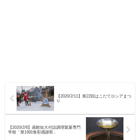
【2020/2/11】第22回はこだてロシアまつ
り
【2020/2/8】函館短大付設調理製菓専門
学校「第19回食彩感謝祭」