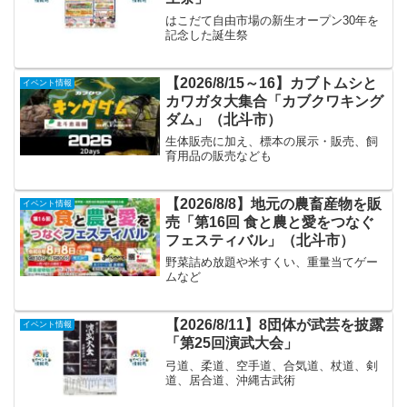
はこだて自由市場の新生オープン30年を
記念した誕生祭
【2026/8/15～16】カブトムシと
イベント情報
カワガタ大集合「カブクワキング
ダム」（北斗市）
生体販売に加え、標本の展示・販売、飼
育用品の販売なども
【2026/8/8】地元の農畜産物を販
イベント情報
売「第16回 食と農と愛をつなぐ
フェスティバル」（北斗市）
野菜詰め放題や米すくい、重量当てゲー
ムなど
【2026/8/11】8団体が武芸を披露
イベント情報
「第25回演武大会」
弓道、柔道、空手道、合気道、杖道、剣
道、居合道、沖縄古武術