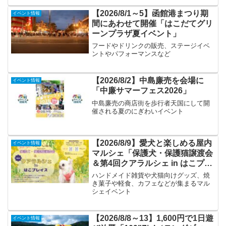
【2026/8/1～5】函館港まつり期
イベント情報
間にあわせて開催「はこだてグリ
ーンプラザ夏イベント」
フードやドリンクの販売、ステージイベ
ントやパフォーマンスなど
【2026/8/2】中島廉売を会場に
イベント情報
「中廉サマーフェス2026」
中島廉売の商店街を歩行者天国にして開
催される夏のにぎわいイベント
【2026/8/9】愛犬と楽しめる屋内
イベント情報
マルシェ「保護犬・保護猫譲渡会
＆第4回クアラルシェ in はこプレ
イス」
ハンドメイド雑貨や犬猫向けグッズ、焼
き菓子や軽食、カフェなどが集まるマル
シェイベント
【2026/8/8～13】1,600円で1日遊
イベント情報