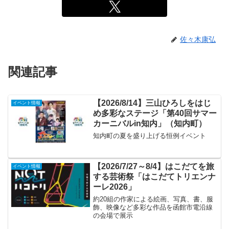
佐々木康弘
関連記事
【2026/8/14】三山ひろしをはじ
イベント情報
め多彩なステージ「第40回サマー
カーニバルin知内」（知内町）
知内町の夏を盛り上げる恒例イベント
【2026/7/27～8/4】はこだてを旅
イベント情報
する芸術祭「はこだてトリエンナ
ーレ2026」
約20組の作家による絵画、写真、書、服
飾、映像など多彩な作品を函館市電沿線
の会場で展示