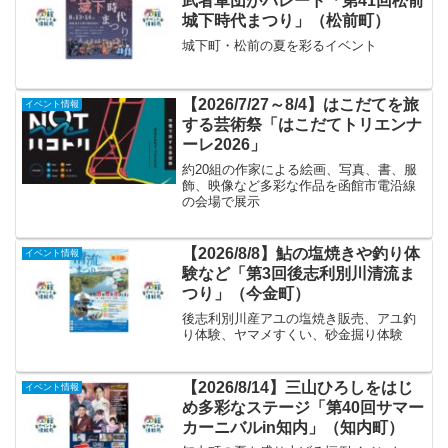
武者軍団がパレード「第41回松前
城下時代まつり」（松前町）
城下町・松前の夏を彩るイベント
【2026/7/27～8/4】はこだてを旅
イベント情報
する芸術祭「はこだてトリエンナ
ーレ2026」
約20組の作家による絵画、写真、書、服
飾、映像など多彩な作品を函館市電沿線
の会場で展示
【2026/8/8】鮎の塩焼きや釣り体
イベント情報
験など「第3回後志利別川清流ま
つり」（今金町）
後志利別川産アユの塩焼き販売、アユ釣
り体験、ヤマメすくい、砂金掘り体験
【2026/8/14】三山ひろしをはじ
イベント情報
め多彩なステージ「第40回サマー
カーニバルin知内」（知内町）