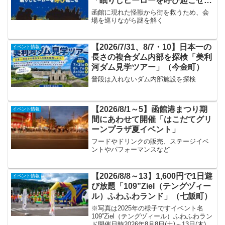
「眠りしヒーローを呼び起こせ」
（北斗市）
函館に現れた怪獣から街を救うため、会
場を巡りながら謎を解く
【2026/7/31、8/7・10】日本一の
イベント情報
長さの複合ダム内部を探検「美利
河ダム見学ツアー」（今金町）
普段は入れないダム内部施設を探検
【2026/8/1～5】函館港まつり期
イベント情報
間にあわせて開催「はこだてグリ
ーンプラザ夏イベント」
フードやドリンクの販売、ステージイベ
ントやパフォーマンスなど
【2026/8/8～13】1,600円で1日遊
イベント情報
び放題「109”Ziel（テングヅィー
ル）ふわふわランド」（七飯町）
※写真は2025年の様子ですイベント名
109”Ziel（テングヅィール）ふわふわラン
ド開催日時2026年8月8日(土)～13日(木)