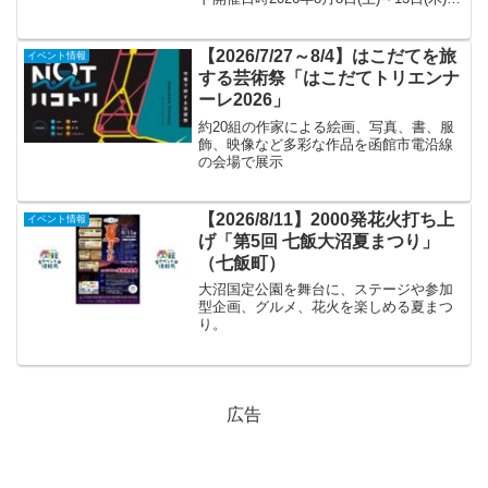
各日10:00～16:00※縁日は8月11日(火)・
12日(水)の9:00～16:00会場109”Ziel...
【2026/7/27～8/4】はこだてを旅
イベント情報
する芸術祭「はこだてトリエンナ
ーレ2026」
約20組の作家による絵画、写真、書、服
飾、映像など多彩な作品を函館市電沿線
の会場で展示
【2026/8/11】2000発花火打ち上
イベント情報
げ「第5回 七飯大沼夏まつり」
（七飯町）
大沼国定公園を舞台に、ステージや参加
型企画、グルメ、花火を楽しめる夏まつ
り。
広告