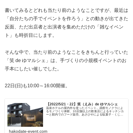
書いてみるとどれも当たり前のようなことですが、最近は
「自分たちの手でイベントを作ろう」との動きが出てきた
反面、ただ出店者と出演者を集めただけの「雑なイベン
ト」も時折目にします。
そんな中で、当たり前のようなことをきちんと行っていた
「笑 de ゆマルシェ」は、手づくりの小規模イベントのお
手本にしたい催しでした。
22日(日)も10:00～16:00開催。
【2022/5/21・22】笑（えみ）de ゆマルシェ
温泉ホテルの屋内外を使ったイベント。函館モノクラによ
るモノづくり体験、10店舗以上の飲食店によるキッチンカ
ーと館内でのフード販売、あさひやによる駄菓子・くじの
出店など。両日とも、マジシャンのアサツキさんとバルー
ンパフォーマーのキックさんによ...
hakodate-event.com