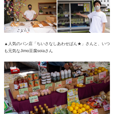
▲人気のパン店「ちいさなしあわせぱん★」さんと、いつ
も元気なJimo豆腐soiaさん