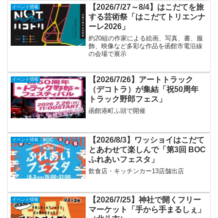
【2026/7/27～8/4】はこだてを旅
イベント情報
する芸術祭「はこだてトリエンナ
ーレ2026」
約20組の作家による絵画、写真、書、服
飾、映像など多彩な作品を函館市電沿線
の会場で展示
【2026/7/26】アートトラック
イベント情報
（デコトラ）が集結「祝50周年
トラック野郎フェス」
函館港町ふ頭で開催
【2026/8/3】ワッショイはこだて
イベント情報
とあわせて楽しんで「第3回 BOC
ふれあいフェスタ」
飲食店・キッチンカー13店舗出店
【2026/7/25】神社で開くフリー
イベント情報
マーケット「手から手まるしぇ」