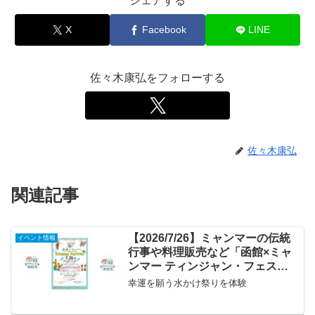
シェアする
X
Facebook
LINE
佐々木康弘をフォローする
佐々木康弘
関連記事
【2026/7/26】ミャンマーの伝統
イベント情報
行事や料理販売など「函館×ミャ
ンマー ティンジャン・フェステ
ィバル2026」
幸運を願う水かけ祭りを体験