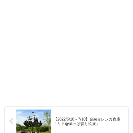
【2022/6/18～7/10】金森赤レンガ倉庫
「リト@葉っぱ切り絵展」