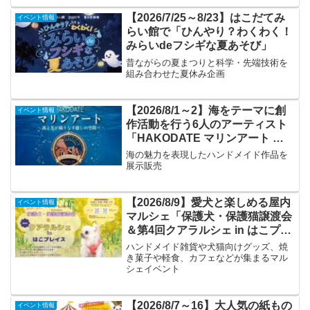
【2026/7/25～8/23】はこだてみ
イベント情報
らい館で「ひんやり？わくわく！
みらいdeフシギな夏あそび」
昔ながらの夏まつりと科学・先端技術を
組み合わせた夏休み企画
【2026/8/1～2】海をテーマに創
イベント情報
作活動を行う6人のアーティスト
「HAKODATE マリンアート ～
波と光が織りなす癒しの空間～」
海の魅力を表現したハンドメイド作品を
展示販売
【2026/8/9】愛犬と楽しめる屋内
イベント情報
マルシェ「保護犬・保護猫譲渡会
＆第4回クアラルシェ in はこプレ
イス」
ハンドメイド雑貨や犬猫向けグッズ、焼
き菓子や軽食、カフェなどが集まるマル
シェイベント
【2026/8/7～16】大人気の紙もの
イベント情報