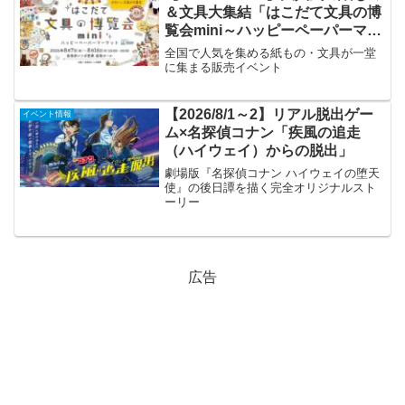
＆文具大集結「はこだて文具の博
覧会mini～ハッピーペーパーマー
ケット～」
全国で人気を集める紙もの・文具が一堂
に集まる販売イベント
【2026/8/1～2】リアル脱出ゲー
イベント情報
ム×名探偵コナン「疾風の追走
（ハイウェイ）からの脱出」
劇場版『名探偵コナン ハイウェイの堕天
使』の後日譚を描く完全オリジナルスト
ーリー
広告