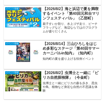
【2026/8/2】海と浜辺で夏を満喫
イベント情報
するイベント「第40回元和台マリ
ンフェスティバル」（乙部町）
親子すいか割り、水上ゴザ走り、ビーチ
フラッグなど、海辺ならではのプログラ
ムが盛りだくさん
【2026/8/14】三山ひろしをはじ
イベント情報
め多彩なステージ「第40回サマー
カーニバルin知内」（知内町）
知内町の夏を盛り上げる恒例イベント
【2026/8/2】虫博士と一緒に「ピ
イベント情報
リカ自然探検隊」（今金町）
虫博士と一緒にピリカの森を歩き、昆虫
や鳥、植物など身近な自然の不思議を体
験