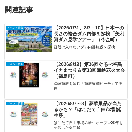
関連記事
【2026/7/31、8/7・10】日本一の
イベント情報
長さの複合ダム内部を探検「美利
河ダム見学ツアー」（今金町）
普段は入れないダム内部施設を探検
【2026/8/13】第36回やるべ福島
イベント情報
イカまつり＆第33回海峡花火大会
（福島町）
津軽海峡を望む「海峡横綱ビーチ」で開
催
【2026/8/7～8】豪華景品が当た
イベント情報
るかも？「はこだて自由市場 誕
生祭」
はこだて自由市場の新生オープン30年を
記念した誕生祭