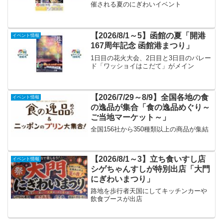
催される夏のにぎわいイベント
【2026/8/1～5】函館の夏「開港
イベント情報
167周年記念 函館港まつり」
1日目の花火大会、2日目と3日目のパレー
ド「ワッショイはこだて」がメイン
【2026/7/29～8/9】全国各地の食
イベント情報
の逸品が集合「食の逸品めぐり～
ご当地マーケット～」
全国156社から350種類以上の商品が集結
【2026/8/1～3】立ち食いすし店
イベント情報
シゲちゃんすしが特別出店「大門
にぎわいまつり」
路地を歩行者天国にしてキッチンカーや
飲食ブースが出店