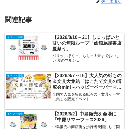
佐々木康弘
関連記事
【2026/8/10～21】しょっぱいと
イベント情報
甘いの無限ループ「函館蔦屋書店
夏祭り」
パリッ、ほくっ、もちっ！音までおいし
い 夏のマルシェ
【2026/8/7～16】大人気の紙もの
イベント情報
＆文具大集結「はこだて文具の博
覧会mini～ハッピーペーパーマー
ケット～」
全国で人気を集める紙もの・文具が一堂
に集まる販売イベント
【2026/8/2】中島廉売を会場に
イベント情報
「中廉サマーフェス2026」
中島廉売の商店街を歩行者天国にして開