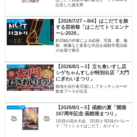
記念した誕生祭
【2026/7/27～8/4】はこだてを旅
イベント情報
する芸術祭「はこだてトリエンナ
ーレ2026」
約20組の作家による絵画、写真、書、服
飾、映像など多彩な作品を函館市電沿線
の会場で展示
【2026/8/1～3】立ち食いすし店
イベント情報
シゲちゃんすしが特別出店「大門
にぎわいまつり」
路地を歩行者天国にしてキッチンカーや
飲食ブースが出店
【2026/8/1～5】函館の夏「開港
イベント情報
167周年記念 函館港まつり」
1日目の花火大会、2日目と3日目のパレー
ド「ワッショイはこだて」がメイン