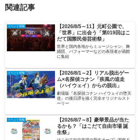
関連記事
【2026/8/5～11】元町公園で、
イベント情報
「世界」に出会う「第019回はこ
だて国際民俗芸術祭」
世界と国内各地からミュージシャン、舞
踊団、パフォーマーなどの表現者が函館
に集結
【2026/8/1～2】リアル脱出ゲー
イベント情報
ム×名探偵コナン「疾風の追走
（ハイウェイ）からの脱出」
劇場版『名探偵コナン ハイウェイの堕天
使』の後日譚を描く完全オリジナルスト
ーリー
【2026/8/7～8】豪華景品が当た
イベント情報
るかも？「はこだて自由市場 誕
生祭」
はこだて自由市場の新生オープン30年を