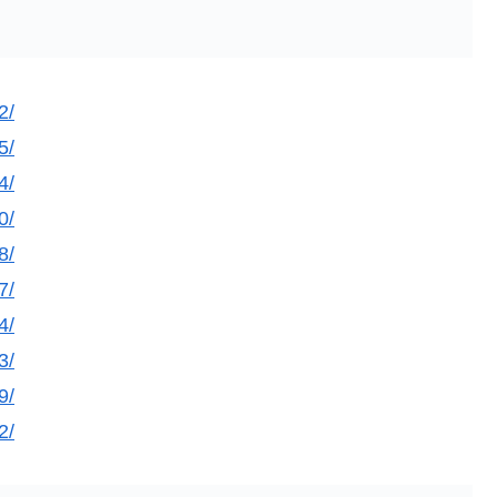
2/
5/
4/
0/
8/
7/
4/
3/
9/
2/