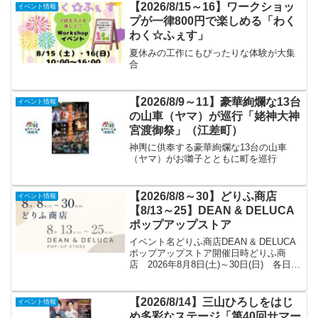
【2026/8/15～16】ワークショッ
イベント情報
プが一律800円で楽しめる「わく
わく☆ふぇす」
夏休みの工作にもぴったりな体験が大集
合
【2026/8/9～11】豪華絢爛な13台
イベント情報
の山車（ヤマ）が巡行「姥神大神
宮渡御祭」（江差町）
神輿に供奉する豪華絢爛な13台の山車
（ヤマ）がお囃子とともに町を巡行
【2026/8/8～30】どりふ商店
イベント情報
【8/13～25】DEAN & DELUCA
ポップアップストア
イベント名どりふ商店DEAN & DELUCA
ポップアップストア開催日時どりふ商
店 2026年8月8日(土)～30日(日) 各日
10:00～18:30 ※最終日17:00終了DEAN
& DELUCAポップアップストア 2026年8
月13日...
【2026/8/14】三山ひろしをはじ
イベント情報
め多彩なステージ「第40回サマー