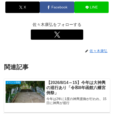
X
Facebook
LINE
佐々木康弘をフォローする
佐々木康弘
関連記事
【2026/8/14～15】今年は大神輿
イベント情報
の巡行あり「令和8年函館八幡宮
例祭」
今年は2年に1度の神輿渡御が行われ、15
日に神輿が巡行