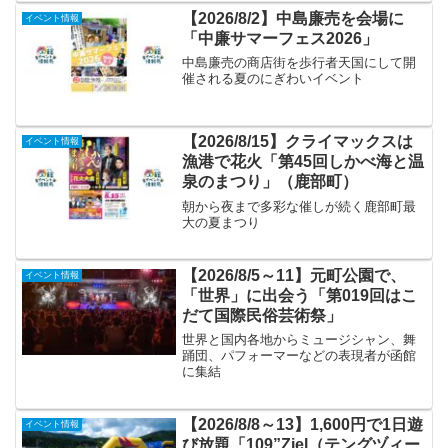
【2026/8/2】中島廉売を会場に
イベント情報
「中廉サマーフェス2026」
中島廉売の商店街を歩行者天国にして開
催される夏のにぎわいイベント
【2026/8/15】クライマックスは
イベント情報
漁港で花火「第45回しかべ海と温
泉のまつり」（鹿部町）
朝から夜まで多彩な催しが続く鹿部町最
大の夏まつり
【2026/8/5～11】元町公園で、
イベント情報
「世界」に出会う「第019回はこ
だて国際民俗芸術祭」
世界と国内各地からミュージシャン、舞
踊団、パフォーマーなどの表現者が函館
に集結
【2026/8/8～13】1,600円で1日遊
イベント情報
び放題「109”Ziel（テングヅィー