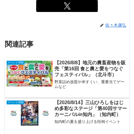
佐々木康弘
関連記事
【2026/8/8】地元の農畜産物を販
イベント情報
売「第16回 食と農と愛をつなぐ
フェスティバル」（北斗市）
野菜詰め放題や米すくい、重量当てゲー
ムなど
【2026/8/14】三山ひろしをはじ
イベント情報
め多彩なステージ「第40回サマー
カーニバルin知内」（知内町）
知内町の夏を盛り上げる恒例イベント