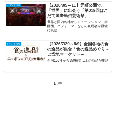
【2026/8/5～11】元町公園で、
イベント情報
「世界」に出会う「第019回はこ
だて国際民俗芸術祭」
世界と国内各地からミュージシャン、舞
踊団、パフォーマーなどの表現者が函館
に集結
【2026/7/29～8/9】全国各地の食
イベント情報
の逸品が集合「食の逸品めぐり～
ご当地マーケット～」
全国156社から350種類以上の商品が集結
広告