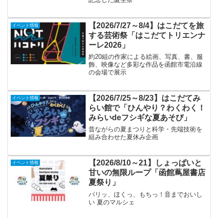
【2026/7/27～8/4】はこだてを旅
イベント情報
する芸術祭「はこだてトリエンナ
ーレ2026」
約20組の作家による絵画、写真、書、服
飾、映像など多彩な作品を函館市電沿線
の会場で展示
【2026/7/25～8/23】はこだてみ
イベント情報
らい館で「ひんやり？わくわく！
みらいdeフシギな夏あそび」
昔ながらの夏まつりと科学・先端技術を
組み合わせた夏休み企画
【2026/8/10～21】しょっぱいと
イベント情報
甘いの無限ループ「函館蔦屋書店
夏祭り」
パリッ、ほくっ、もちっ！音までおいし
い 夏のマルシェ