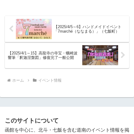
【2025/4/5～6】ハンドメイドイベント
「7marché（ななまる）」（七飯町）
【2025/4/1～15】高龍寺の寺宝・蠣崎波
響筆「釈迦涅槃図」修復完了一般公開
ホーム
イベント情報
このサイトについて
函館を中心に、北斗・七飯を含む道南のイベント情報を掲