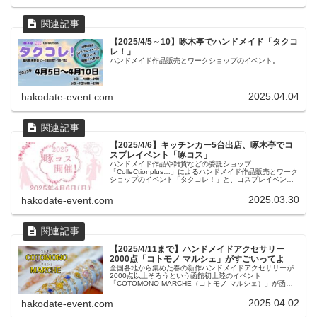
【2025/4/5～10】啄木亭でハンドメイド「タクコ
レ！」
ハンドメイド作品販売とワークショップのイベント。
2025.04.04
hakodate-event.com
【2025/4/6】キッチンカー5台出店、啄木亭でコ
スプレイベント「啄コス」
ハンドメイド作品や雑貨などの委託ショップ
「ColleCtionplus…」によるハンドメイド作品販売とワーク
ショップのイベント「タクコレ！」と、コスプレイベント
「マスカレード」によるコスプレイベント「啄コス」を同
時開催。
2025.03.30
hakodate-event.com
【2025/4/11まで】ハンドメイドアクセサリー
2000点「コトモノ マルシェ」がすごいってよ
全国各地から集めた春の新作ハンドメイドアクセサリーが
2000点以上そろうという函館初上陸のイベント
「COTOMONO MARCHE（コトモノ マルシェ）」が函館
蔦屋書店で始まったよーということで、のぞいてきまし
た。
2025.04.02
hakodate-event.com