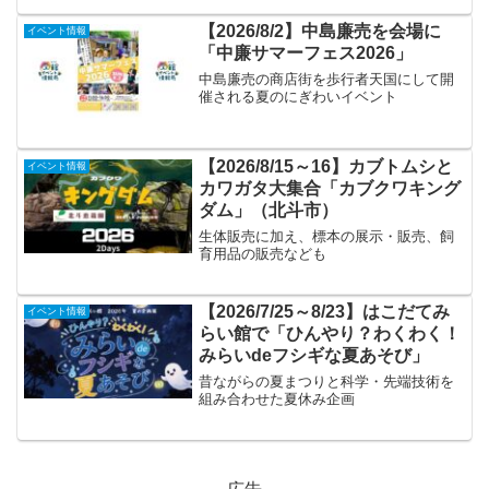
【2026/8/2】中島廉売を会場に
イベント情報
「中廉サマーフェス2026」
中島廉売の商店街を歩行者天国にして開
催される夏のにぎわいイベント
【2026/8/15～16】カブトムシと
イベント情報
カワガタ大集合「カブクワキング
ダム」（北斗市）
生体販売に加え、標本の展示・販売、飼
育用品の販売なども
【2026/7/25～8/23】はこだてみ
イベント情報
らい館で「ひんやり？わくわく！
みらいdeフシギな夏あそび」
昔ながらの夏まつりと科学・先端技術を
組み合わせた夏休み企画