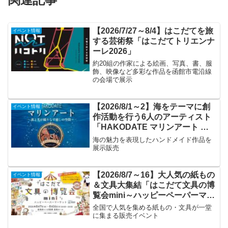
【2026/7/27～8/4】はこだてを旅
イベント情報
する芸術祭「はこだてトリエンナ
ーレ2026」
約20組の作家による絵画、写真、書、服
飾、映像など多彩な作品を函館市電沿線
の会場で展示
【2026/8/1～2】海をテーマに創
イベント情報
作活動を行う6人のアーティスト
「HAKODATE マリンアート ～
波と光が織りなす癒しの空間～」
海の魅力を表現したハンドメイド作品を
展示販売
【2026/8/7～16】大人気の紙もの
イベント情報
＆文具大集結「はこだて文具の博
覧会mini～ハッピーペーパーマー
ケット～」
全国で人気を集める紙もの・文具が一堂
に集まる販売イベント