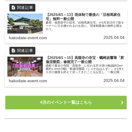
【2025/4/1～13】現体制で最後の「旧相馬家住
宅」無料一般公開
豪商・相馬哲平の旧宅「旧相馬家住宅」が4月末日付で新オ
ーナーに引き継がれるのを前に、現体制最後の無料公開を
行う。
2025.04.04
hakodate-event.com
【2025/4/1～15】高龍寺の寺宝・蠣崎波響筆「釈
迦涅槃図」修復完了一般公開
函館で最古の寺院「高龍寺」に伝わる巨大掛け軸(縦約3m×
横約1.4mが2幅)「釈迦涅槃図（しゃかねはんず）」が1年3
カ月の修復を終えて戻ってきたことを記念し、一般公開す
る。観覧無料。
2025.04.04
hakodate-event.com
4月のイベント一覧はこちら